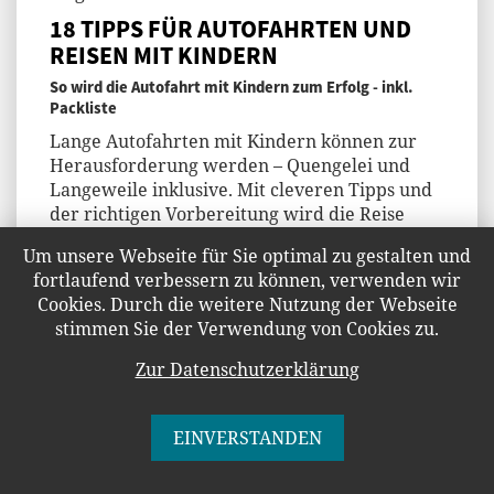
18 TIPPS FÜR AUTOFAHRTEN UND
REISEN MIT KINDERN
So wird die Autofahrt mit Kindern zum Erfolg - inkl.
Packliste
Lange Autofahrten mit Kindern können zur
Herausforderung werden – Quengelei und
Langeweile inklusive. Mit cleveren Tipps und
der richtigen Vorbereitung wird die Reise
jedoch stressfrei und angenehm für alle.
Um unsere Webseite für Sie optimal zu gestalten und
Entdecke die besten Tricks und eine
fortlaufend verbessern zu können, verwenden wir
praktische Packliste für entspanntes Reisen
Cookies. Durch die weitere Nutzung der Webseite
mit der Familie!
stimmen Sie der Verwendung von Cookies zu.
Zur Datenschutzerklärung
WEITERLESEN
EINVERSTANDEN
Jenny