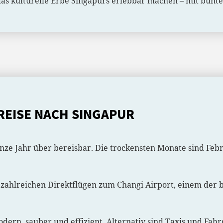
 das kulturelle Erbe Singapurs erlebbar machen – mit bunt
REISE NACH SINGAPUR
nze Jahr über bereisbar. Die trockensten Monate sind Febru
t zahlreichen Direktflügen zum Changi Airport, einem der 
odern, sauber und effizient. Alternativ sind Taxis und Fa