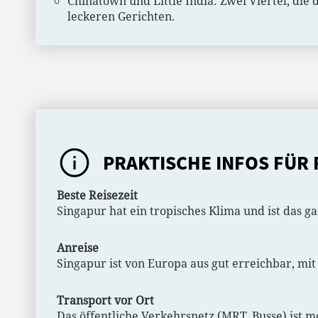
Chinatown und Little India: Zwei Viertel, die
leckeren Gerichten.
PRAKTISCHE INFOS FÜR 
Beste Reisezeit
Singapur hat ein tropisches Klima und ist das ga
Anreise
Singapur ist von Europa aus gut erreichbar, mi
Transport vor Ort
Das öffentliche Verkehrsnetz (MRT, Busse) ist m