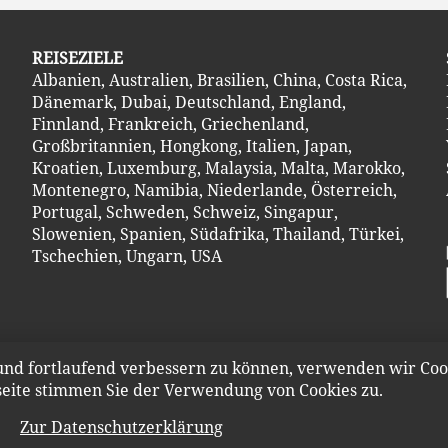
REISEZIELE
Albanien
,
Australien
,
Brasilien
,
China
,
Costa Ric
a
,
Dänemark
,
Dubai
,
Deutschland
,
England
,
Finnland
,
Frankreich
,
Griechenland
,
Großbritannien
,
Hongkong
,
Italien
,
Japan
,
Kroatien
,
Luxemburg
,
Malaysia
,
Malta
,
Marokko
,
Montenegro
,
Namibia
,
Niederlande
,
Österreich
,
Portugal
,
Schweden
,
Schweiz
,
Singapur
,
Slowenien
,
Spanien
,
Südafrika
,
Thailand
,
Türkei
,
Tschechien
,
Ungarn
,
USA
 und fortlaufend verbessern zu können, verwenden wir Coo
eite stimmen Sie der Verwendung von Cookies zu.
KONTAKT
WERBUNG UND PR
IMPRESSU
Zur Datenschutzerklärung