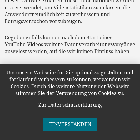
dieser Website erhalten. Diese Informationen werden
u. a. verwendet, um Videostatistiken zu erfassen, die
Anwenderfreundlichkeit zu verbessern und
Betrugsversuchen vorzubeugen.
Gegebenenfalls können nach dem Start eines
YouTube-Videos weitere Datenverarbeitungsvorgänge
ausgelöst werden, auf die wir keinen Einfluss haben.
Die Nutzung von YouTube erfolgt im Interesse einer
Um unsere Webseite für Sie optimal zu gestalten und
ansprechenden Darstellung unserer Online-Angebote.
fortlaufend verbessern zu können, verwenden wir
Dies stellt ein berechtigtes Interesse im Sinne von Art.
Cookies. Durch die weitere Nutzung der Webseite
6 Abs. 1 lit. f DSGVO dar. Sofern eine entsprechende
stimmen Sie der Verwendung von Cookies zu.
Einwilligung abgefragt wurde, erfolgt die
Verarbeitung ausschließlich auf Grundlage von Art. 6
Zur Datenschutzerklärung
Abs. 1 lit. a DSGVO und § 25 Abs. 1 TTDSG, soweit die
Einwilligung die Speicherung von Cookies oder den
Zugriff auf Informationen im Endgerät des Nutzers (z.
EINVERSTANDEN
B. Device-Fingerprinting) im Sinne des TTDSG
umfasst. Die Einwilligung ist jederzeit widerrufbar.