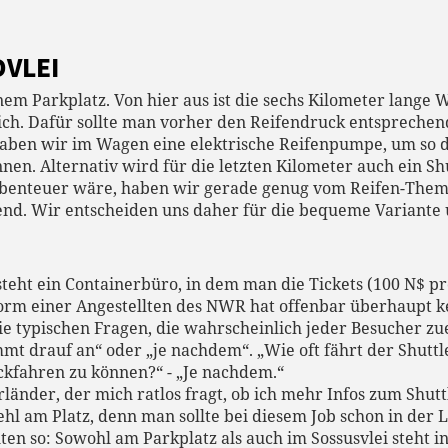
DVLEI
nem Parkplatz. Von hier aus ist die sechs Kilometer lange 
ich. Dafür sollte man vorher den Reifendruck entsprechen
haben wir im Wagen eine elektrische Reifenpumpe, um so 
n. Alternativ wird für die letzten Kilometer auch ein Sh
 Abenteuer wäre, haben wir gerade genug vom Reifen-Thema
ckend. Wir entscheiden uns daher für die bequeme Variante
teht ein Containerbüro, in dem man die Tickets (100 N$ pr
Form einer Angestellten des NWR hat offenbar überhaupt k
ie typischen Fragen, die wahrscheinlich jeder Besucher zuer
 drauf an“ oder „je nachdem“. „Wie oft fährt der Shuttl
kfahren zu können?“ - „Je nachdem.“
rländer, der mich ratlos fragt, ob ich mehr Infos zum Shut
fehl am Platz, denn man sollte bei diesem Job schon in der 
ten so: Sowohl am Parkplatz als auch im Sossusvlei steht i