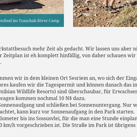
echsel im Tsauchab River Camp
stattbesuch mehr Zeit als gedacht. Wir lassen uns aber nic
r Zeitplan ist eh komplett hinfällig, von daher schauen 
.
mmen wir in dem kleinen Ort Sesriem an, wo sich der Eing
res kaufen wir die Tagespermit und können danach das in
ibian Wildlife Resorts) sind überschaubar, für Erwachsene
dewagen kommen nochmal 10 N$ dazu.
 Sonnenaufgang und schließen bei Sonnenuntergang. Nur 
chtet, kann kurz vor Sonnenaufgang in den Park starten.
ilometer bis ins Sossusvlei, für die man eine Stunde einpl
km/h vorgeschrieben ist. Die Straße im Park ist übrigens