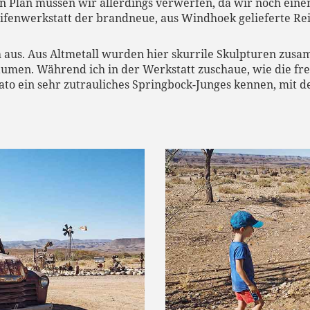
 Plan müssen wir allerdings verwerfen, da wir noch ein
fenwerkstatt der brandneue, aus Windhoek gelieferte Rei
h aus. Aus Altmetall wurden hier skurrile Skulpturen zusa
äumen. Während ich in der Werkstatt zuschaue, wie die f
 Mato ein sehr zutrauliches Springbock-Junges kennen, mit 