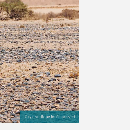
Oryx Antilope im Sossusvlei