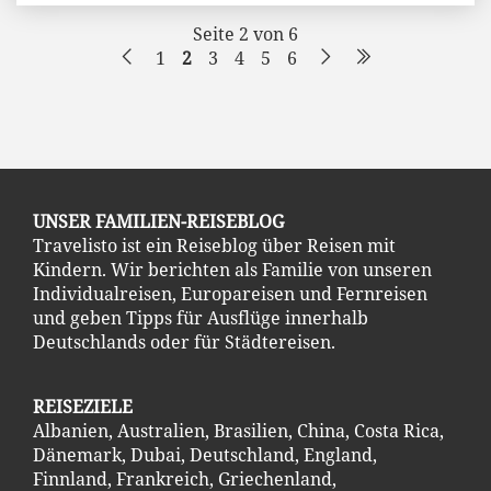
Seite 2 von 6
1
2
3
4
5
6
UNSER FAMILIEN-REISEBLOG
Travelisto ist ein Reiseblog über Reisen mit
Kindern. Wir berichten als Familie von unseren
Individualreisen, Europareisen und Fernreisen
und geben Tipps für Ausflüge innerhalb
Deutschlands oder für Städtereisen.
REISEZIELE
Albanien
,
Australien
,
Brasilien
,
China
,
Costa Ric
a
,
Dänemark
,
Dubai
,
Deutschland
,
England
,
Finnland
,
Frankreich
,
Griechenland
,