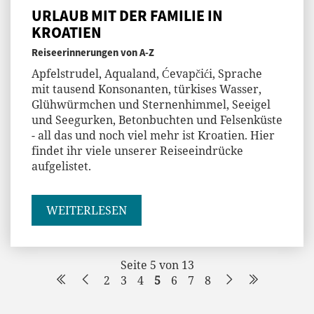
URLAUB MIT DER FAMILIE IN
KROATIEN
Reiseerinnerungen von A-Z
Apfelstrudel, Aqualand, Ćevapčići, Sprache
mit tausend Konsonanten, türkises Wasser,
Glühwürmchen und Sternenhimmel, Seeigel
und Seegurken, Betonbuchten und Felsenküste
- all das und noch viel mehr ist Kroatien. Hier
findet ihr viele unserer Reiseeindrücke
aufgelistet.
WEITERLESEN
Seite 5 von 13
2
3
4
5
6
7
8