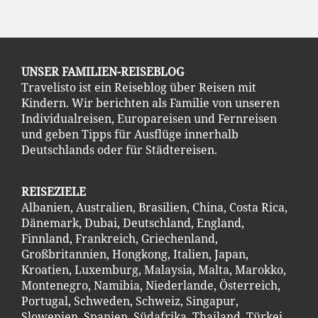
UNSER FAMILIEN-REISEBLOG
Travelisto ist ein Reiseblog über Reisen mit
Kindern. Wir berichten als Familie von unseren
Individualreisen, Europareisen und Fernreisen
und geben Tipps für Ausflüge innerhalb
Deutschlands oder für Städtereisen.
REISEZIELE
Albanien
,
Australien
,
Brasilien
,
China
,
Costa Ric
a
,
Dänemark
,
Dubai
,
Deutschland
,
England
,
Finnland
,
Frankreich
,
Griechenland
,
Großbritannien
,
Hongkong
,
Italien
,
Japan
,
Kroatien
,
Luxemburg
,
Malaysia
,
Malta
,
Marokko
,
Montenegro
,
Namibia
,
Niederlande
,
Österreich
,
Portugal
,
Schweden
,
Schweiz
,
Singapur
,
Slowenien
,
Spanien
,
Südafrika
,
Thailand
,
Türkei
,