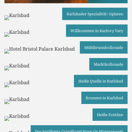
Karlsbader Spezialität: Oplaten
Willkommen in Karlovy Vary
Mühlbrunnkollonade
Marktkollonade
Heiße Quelle in Karlsbad
Brunnen in Karlsbad
Heiße Fontäne
Das berühmte Grandhotel Pupp (in Hintergrund)