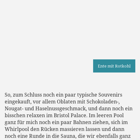
So, zum Schluss noch ein paar typische Souvenirs
eingekauft, vor allem Oblaten mit Schokoladen-,
Nougat- und Haselnussgeschmack, und dann noch ein
bisschen relaxen im Bristol Palace. Im leeren Pool
ganz für mich noch ein paar Bahnen ziehen, sich im
Whirlpool den Rücken massieren lassen und dann
noch eine Runde in die Sauna, die wir ebenfalls ganz
für uns haben. Kann ein verlängertes
Wellnesswochenende für Eltern entspannter sein? Ich
wüsste nicht wie!
Zur Podcast-Episode auf Spotify
Zurück