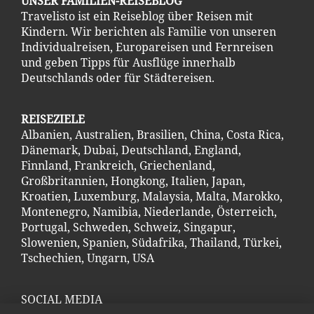
Großbritannien
,
Hongkong
,
Italien
,
Japan
,
Kroatien
,
Luxemburg
,
Malaysia
,
Malta
,
Marokko
,
Montenegro
,
Namibia
,
Niederlande
,
Österreich
,
Portugal
,
Schweden
,
Schweiz
,
Singapur
,
Slowenien
,
Spanien
,
Südafrika
,
Thailand
,
Türkei
,
Tschechien
,
Ungarn
,
USA
SOCIAL MEDIA
Hier kannst Du uns folgen
Instagram
Facebook
YouTube
Spotify
Apple Podcast