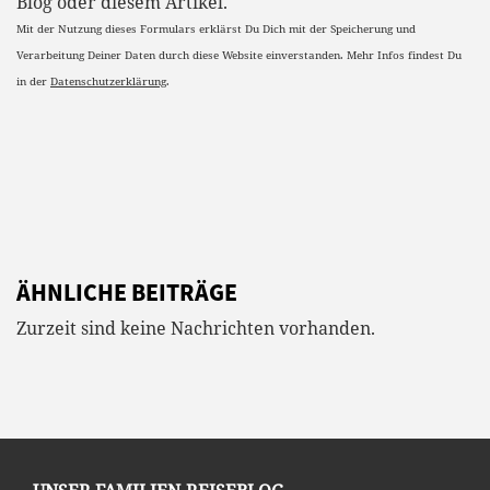
ÄHNLICHE BEITRÄGE
Zurzeit sind keine Nachrichten vorhanden.
UNSER FAMILIEN-REISEBLOG
Travelisto ist ein Reiseblog über Reisen mit
Kindern. Wir berichten als Familie von unseren
Individualreisen, Europareisen und Fernreisen
und geben Tipps für Ausflüge innerhalb
Deutschlands oder für Städtereisen.
REISEZIELE
Albanien
,
Australien
,
Brasilien
,
China
,
Costa Ric
a
,
Dänemark
,
Dubai
,
Deutschland
,
England
,
Finnland
,
Frankreich
,
Griechenland
,