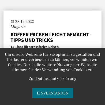
Andi
28.12.2022
Magazin
KOFFER PACKEN LEICHT GEMACHT -
TIPPS UND TRICKS
15 Tipps für stressfreies Reisen
Koffer packen ohne Chaos? Kein Problem! Mit
Um unsere Webseite für Sie optimal zu gestalten und
unseren cleveren Tricks sparst du Platz,
fortlaufend verbessern zu können, verwenden wir
vergisst nichts und startest entspannt in den
Cookies. Durch die weitere Nutzung der Webseite
Urlaub. Von Falttechniken bis Packplänen – so
stimmen Sie der Verwendung von Cookies zu.
wird Packen zum Kinderspiel!
Zur Datenschutzerklärung
WEITERLESEN
EINVERSTANDEN