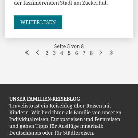
der faszinierenden Stadt am Zuckerhut.
WEITERLESEN
Seite 5 von 8
2
3
4
5
6
7
8
UNSER FAMILIEN-REISEBLOG
Travelisto ist ein Reiseblog über Reisen mit
Kindern. Wir berichten als Familie von unseren
Individualreisen, Europareisen und Fernreisen
und geben Tipps für Ausflüge innerhalb
Deutschlands oder für Städtereisen.