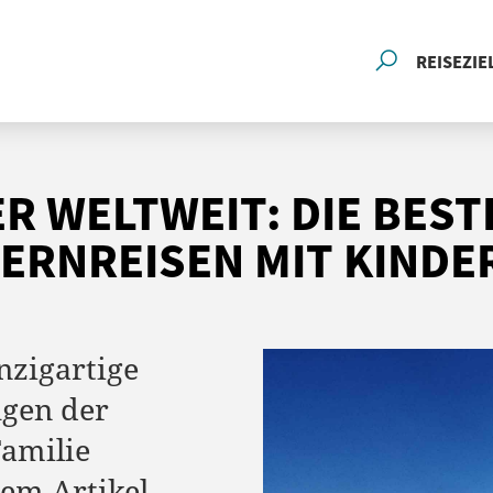
REISEZIE
R WELTWEIT: DIE BEST
ERNREISEN MIT KINDE
nzigartige
ugen der
Familie
em Artikel