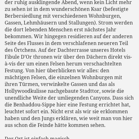
der ruhig ausklingende Abend, wenn kein Licht mehr
zu sehen ist in dem wunderschönen Ksar (befestigte
Berbersiedlung mit verschiedenen Wohnburgen,
Gassen, Lehmhäusern und Stallungen). Strom werden
die dort lebenden Menschen erst nächstes Jahr
bekommen. Wir hingegen residieren auf der anderen
Seite des Flusses in dem verschlafenen neueren Teil
des Örtchens. Auf der Dachterrasse unseres Hotels
Fibule D’Or thronen wir über den Dächern direkt vis-
à-vis der um einen Felsen herum verschachtelten
Festung. Von hier überblicken wir alles: den
mächtigen Felsen, die einzelnen Wohnburgen mit
ihren Türmen, verwinkelte Gassen und das als
Hollywoodkulisse nachgebaute Stadttor, sowie die
unendliche Weite der umliegenden Canyons. Dass sich
die Benhaddou-Sippe hier eine Festung errichtet hat,
leuchtet sofort ein. Nicht erst als wir sie erklommen
haben und den Jungs erklären, wie weit man von hier
aus schon die Feinde hätte kommen sehen.
Der Ort ist einfach magisch.