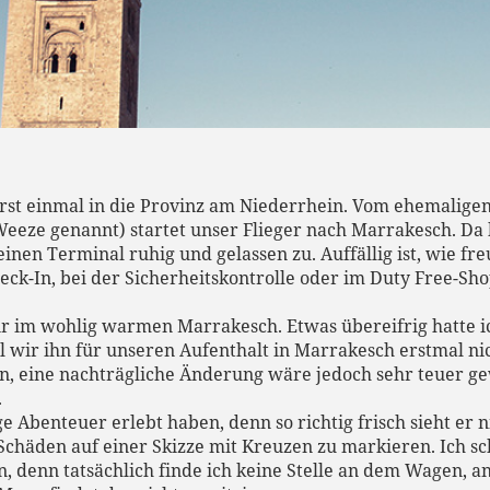
rst einmal in die Provinz am Niederrhein. Vom ehemalige
Weeze genannt) startet unser Flieger nach Marrakesch. Da
einen Terminal ruhig und gelassen zu. Auffällig ist, wie fr
heck-In, bei der Sicherheitskontrolle oder im Duty Free-Sho
r im wohlig warmen Marrakesch. Etwas übereifrig hatte i
 wir ihn für unseren Aufenthalt in Marrakesch erstmal nic
en, eine nachträgliche Änderung wäre jedoch sehr teuer g
.
 Abenteuer erlebt haben, denn so richtig frisch sieht er 
Schäden auf einer Skizze mit Kreuzen zu markieren. Ich sc
n, denn tatsächlich finde ich keine Stelle an dem Wagen, 