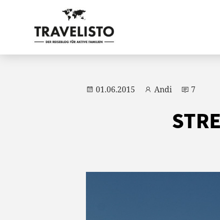
01.06.2015
Andi
7
STR