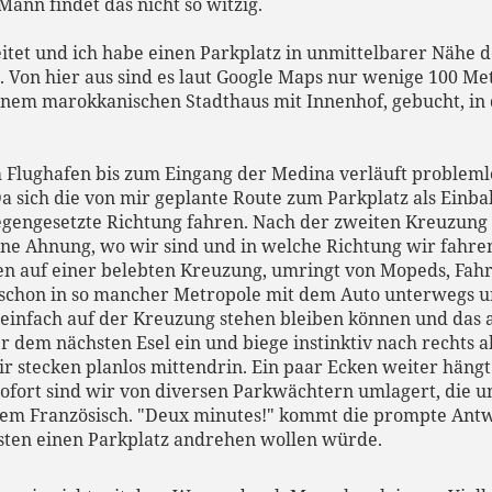
Mann findet das nicht so witzig.
eitet und ich habe einen Parkplatz in unmittelbarer Nähe 
. Von hier aus sind es laut Google Maps nur wenige 100 Me
inem marokkanischen Stadthaus mit Innenhof, gebucht, in
 Flughafen bis zum Eingang der Medina verläuft problemlos.
 Da sich die von mir geplante Route zum Parkplatz als Einba
gengesetzte Richtung fahren. Nach der zweiten Kreuzung h
eine Ahnung, wo wir sind und in welche Richtung wir fahr
en auf einer belebten Kreuzung, umringt von Mopeds, Fahr
n schon in so mancher Metropole mit dem Auto unterwegs 
t einfach auf der Kreuzung stehen bleiben können und da
ter dem nächsten Esel ein und biege instinktiv nach rechts
 stecken planlos mittendrin. Ein paar Ecken weiter hängt 
sofort sind wir von diversen Parkwächtern umlagert, die un
ktem Französisch. "Deux minutes!" kommt die prompte Antw
sten einen Parkplatz andrehen wollen würde.