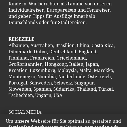
Kindern. Wir berichten als Familie von unseren
Individualreisen, Europareisen und Fernreisen
und geben Tipps für Ausflüge innerhalb
Deutschlands oder für Städtereisen.
REISEZIELE
Albanien
,
Australien
,
Brasilien
,
China
,
Costa Ric
a
,
Dänemark
,
Dubai
,
Deutschland
,
England
,
Finnland
,
Frankreich
,
Griechenland
,
Großbritannien
,
Hongkong
,
Italien
,
Japan
,
Kroatien
,
Luxemburg
,
Malaysia
,
Malta
,
Marokko
,
Montenegro
,
Namibia
,
Niederlande
,
Österreich
,
Portugal
,
Schweden
,
Schweiz
,
Singapur
,
Slowenien
,
Spanien
,
Südafrika
,
Thailand
,
Türkei
,
Tschechien
,
Ungarn
,
USA
SOCIAL MEDIA
Hier kannst Du uns folgen
Um unsere Webseite für Sie optimal zu gestalten und
Instagram