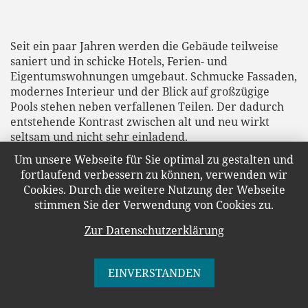
Seit ein paar Jahren werden die Gebäude teilweise
saniert und in schicke Hotels, Ferien- und
Eigentumswohnungen umgebaut. Schmucke Fassaden,
modernes Interieur und der Blick auf großzügige
Pools stehen neben verfallenen Teilen. Der dadurch
entstehende Kontrast zwischen alt und neu wirkt
seltsam und nicht sehr einladend.
Um unsere Webseite für Sie optimal zu gestalten und
Einladend dagegen wirken die kleinen Cafés in den
fortlaufend verbessern zu können, verwenden wir
renovierten Blöcken. Im
Strandläufer
kehren wir ein
Cookies. Durch die weitere Nutzung der Webseite
und wärmen uns mit leckeren Heißgetränken auf.
stimmen Sie der Verwendung von Cookies zu.
Dazu gibt es Kuchen bzw. Sandwiches.
Zur Datenschutzerklärung
Anschließend besuchen wir das
Dokumentationszentrum Prora, das zum Glück noch
EINVERSTANDEN
existiert. Bei dem ganzen hier herrschenden
Bauwahnsinn sollte die ursprüngliche Idee und die