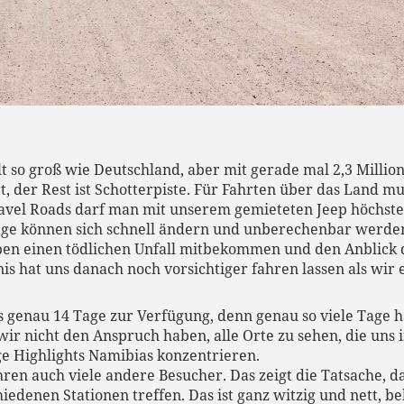
lt so groß wie Deutschland, aber mit gerade mal 2,3 Milli
t, der Rest ist Schotterpiste. Für Fahrten über das Land m
avel Roads darf man mit unserem gemieteten Jeep höchste
läge können sich schnell ändern und unberechenbar werd
haben einen tödlichen Unfall mitbekommen und den Anblick d
is hat uns danach noch vorsichtiger fahren lassen als wir
 genau 14 Tage zur Verfügung, denn genau so viele Tage h
wir nicht den Anspruch haben, alle Orte zu sehen, die uns
e Highlights Namibias konzentrieren.
hren auch viele andere Besucher. Das zeigt die Tatsache, 
denen Stationen treffen. Das ist ganz witzig und nett, be