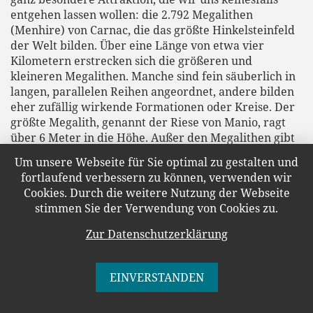
entgehen lassen wollen: die 2.792 Megalithen
(Menhire) von Carnac, die das größte Hinkelsteinfeld
der Welt bilden. Über eine Länge von etwa vier
Kilometern erstrecken sich die größeren und
kleineren Megalithen. Manche sind fein säuberlich in
langen, parallelen Reihen angeordnet, andere bilden
eher zufällig wirkende Formationen oder Kreise. Der
größte Megalith, genannt der Riese von Manio, ragt
über 6 Meter in die Höhe. Außer den Megalithen gibt
es auch eine steinerne Grabkammer (Dolmen) zu
Um unsere Webseite für Sie optimal zu gestalten und
bestaunen. Das ganze Areal ist übrigens kostenlos zu
fortlaufend verbessern zu können, verwenden wir
besichtigen. Es gibt einen längeren Rundweg, der
Cookies. Durch die weitere Nutzung der Webseite
allerdings größtenteils an einer recht befahrenen
stimmen Sie der Verwendung von Cookies zu.
Straße ohne Bürgersteig entlangführt, und
verschiedene Parkplätze, von denen aus man die
Zur Datenschutzerklärung
verschiedenen Steinfelder besichtigen kann. Auch
sehr interessant ist das
Besucherzentrum „Haus der
Megalithen“
, das sich in einer Ausstellung und einem
EINVERSTANDEN
interessanten Kurzfilm, der auch auf Deutsch vertont
wurde, der mehrere tausend Jahre zurückreichenden