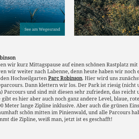
See am Wegesrand
obinson
en wir kurz Mittagspause auf einen schönen Rastplatz mit 
hren wir weiter nach Labenne, denn heute haben wir noch 
 den Hochseilgarten
Parc Robinson
. Hier wird uns zunächs
arcours. Dann klettern wir los. Der Park ist riesig (nicht
n) Parcours und sind mit diesen sehr zufrieden, das reich
gibt es hier aber auch noch ganz andere Level, blaue, ro
 Meter lange Zipline inklusive. Aber auch die grünen Eins
umhaft schön mitten im Pinienwald, und alle Parcours ha
t die Zipline, weiß man, jetzt ist es geschafft!