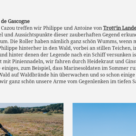
s de Gascogne
 Cazou treffen wir Philippe und Antoine von
Trott‘in Land
el und Aussichtspunkte dieser zauberhaften Gegend erkund
rum. Die Roller haben nämlich ganz schön Wumms, wenn man
lippe hinterher in den Wald, vorbei an stillen Teichen, i
nd hinter denen der Legende nach ein Schiff versunken ist
t mit Piniennadeln, wir fahren durch Heidekraut und Gins
e einiges, zum Beispiel, dass Marinesoldaten im Sommer 
Wald auf Waldbrände hin überwachen und so schon einige
wir ganz schön unsere Arme vom Gegenlenken im tiefen S