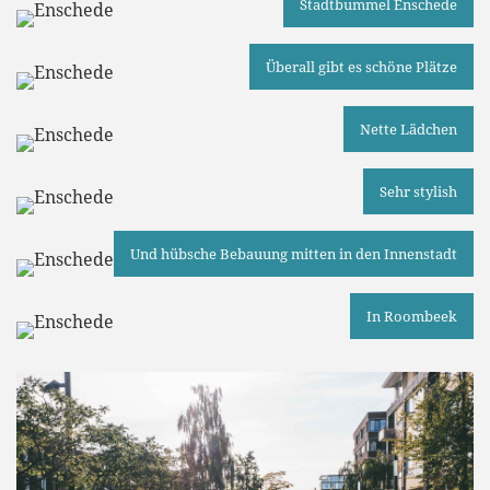
Stadtbummel Enschede
Überall gibt es schöne Plätze
Nette Lädchen
Sehr stylish
Und hübsche Bebauung mitten in den Innenstadt
In Roombeek