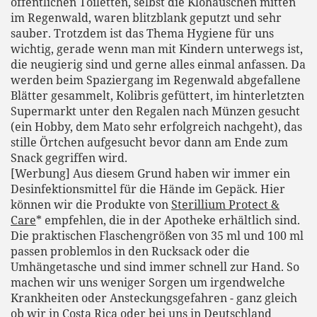
öffentlichen Toiletten, selbst die Klohäuschen mitten
im Regenwald, waren blitzblank geputzt und sehr
sauber. Trotzdem ist das Thema Hygiene für uns
wichtig, gerade wenn man mit Kindern unterwegs ist,
die neugierig sind und gerne alles einmal anfassen. Da
werden beim Spaziergang im Regenwald abgefallene
Blätter gesammelt, Kolibris gefüttert, im hinterletzten
Supermarkt unter den Regalen nach Münzen gesucht
(ein Hobby, dem Mato sehr erfolgreich nachgeht), das
stille Örtchen aufgesucht bevor dann am Ende zum
Snack gegriffen wird.
[Werbung] Aus diesem Grund haben wir immer ein
Desinfektionsmittel für die Hände im Gepäck. Hier
können wir die Produkte von
Sterillium Protect &
Care
* empfehlen, die in der Apotheke erhältlich sind.
Die praktischen Flaschengrößen von 35 ml und 100 ml
passen problemlos in den Rucksack oder die
Umhängetasche und sind immer schnell zur Hand. So
machen wir uns weniger Sorgen um irgendwelche
Krankheiten oder Ansteckungsgefahren - ganz gleich
ob wir in Costa Rica oder bei uns in Deutschland