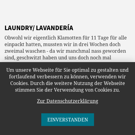
LAUNDRY/ LAVANDERÍA
Obwohl wir eigentlich Klamotten für 11 Tage für alle
einpackt hatten, mussten wir in drei Wochen doch
zweimal waschen - da wir manchmal nass geworden
sind, geschwitzt haben und uns doch noch mal
umziehen mussten. Je nach Wäscherei, die man findet,
Um unsere Webseite für Sie optimal zu gestalten und
braucht es ein paar Spanischkenntnisse und vor allen:
fortlaufend verbessern zu können, verwenden wir
Vertrauen. Wenn man seine gesamte Wäsche in einer
Cookies. Durch die weitere Nutzung der Webseite
klapprigen Hütte bei einem zahnlosen Alten abgibt,
stimmen Sie der Verwendung von Cookies zu.
mit dem die Verständigung auch auf spanisch schwer
ist, es keinen Abholbeleg gibt und auch nicht ganz klar
Zur Datenschutzerklärung
ist, ob die Geste, die der alte Herr macht, wirklich
„morgen Mittag“ bedeutet. Es hat alles geklappt und
die
Preise
sind auch okay (zumindest für costa-
EINVERSTANDEN
ricanische Verhältnisse!).