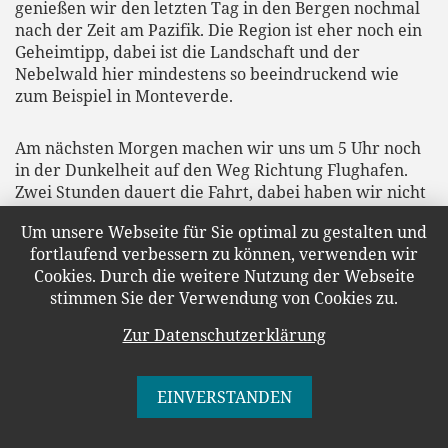
genießen wir den letzten Tag in den Bergen nochmal
nach der Zeit am Pazifik. Die Region ist eher noch ein
Geheimtipp, dabei ist die Landschaft und der
Nebelwald hier mindestens so beeindruckend wie
zum Beispiel in Monteverde.
Am nächsten Morgen machen wir uns um 5 Uhr noch
in der Dunkelheit auf den Weg Richtung Flughafen.
Zwei Stunden dauert die Fahrt, dabei haben wir nicht
die morgendliche Rushhour in der Hauptstadt
Um unsere Webseite für Sie optimal zu gestalten und
berücksichtigt. Pünktlich um 7:00 stehen wir im
fortlaufend verbessern zu können, verwenden wir
morgendlichen Verkehr, der durch zwei Unfälle noch
Cookies. Durch die weitere Nutzung der Webseite
weniger fließt als an normalen Tagen. Zum Glück
stimmen Sie der Verwendung von Cookies zu.
haben wir genug Puffer eingeplant, um rechtzeitig am
Flughafen anzukommen, den Mietwagen abzugeben
Zur Datenschutzerklärung
und einzuchecken. Etwas abenteuerlich geht es über
Panama City und Madrid zurück nach Düsseldorf.
EINVERSTANDEN
Wandern durch den Nebelwald